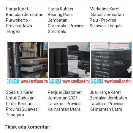
Harga Karet
Harga Rubber
Marketing Karet
Bantalan Jembatan
Bearing Pads
Dilatasi Jembatan
Purwokerto -
Jembatan
Palu - Provinsi
Provinsi Jawa
Gorontalo - Provinsi
Sulawesi Tengah
Tengah
Gorontalo
Spesialis Karet
Penjual Elastomer
Jual Harga Karet
Untuk Dudukan
Jembatan 2021
Bantalan Jembatan
Girder Kendari -
Tarakan - Provinsi
Tarakan - Provinsi
Provinsi Sulawesi
Kalimantan Utara
Kalimantan Utara
Tenggara
Tidak ada komentar :