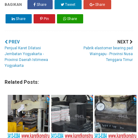
BAGIKAN
Share
Tweet
Share
Share
Pin
Share
PREV
NEXT
Penjual Karet Dilatasi
Pabrik elastomer bearing pad
Jembatan Yogyakarta -
Waingapu - Provinsi Nusa
Provinsi Daerah Istimewa
Tenggara Timur
Yogyakarta
Related Posts: