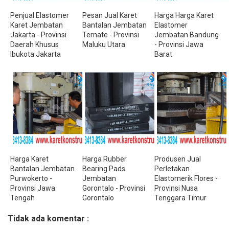
Penjual Elastomer
Pesan Jual Karet
Harga Harga Karet
Karet Jembatan
Bantalan Jembatan
Elastomer
Jakarta - Provinsi
Ternate - Provinsi
Jembatan Bandung
Daerah Khusus
Maluku Utara
- Provinsi Jawa
Ibukota Jakarta
Barat
Harga Karet
Harga Rubber
Produsen Jual
Bantalan Jembatan
Bearing Pads
Perletakan
Purwokerto -
Jembatan
Elastomerik Flores -
Provinsi Jawa
Gorontalo - Provinsi
Provinsi Nusa
Tengah
Gorontalo
Tenggara Timur
Tidak ada komentar :