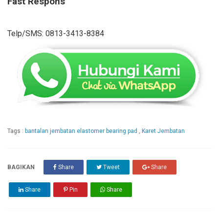
Fast Respons
Telp/SMS: 0813-3413-8384
Tags :
bantalan jembatan elastomer bearing pad
,
Karet Jembatan
BAGIKAN
Share
Tweet
Share
Share
Pin
Share