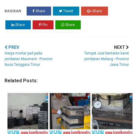
BAGIKAN
Share
Tweet
Share
Share
Pin
Share
PREV
NEXT
Harga mortar pad pada
Tempat Jual bantalan karet
jembatan Maumere - Provinsi
jembatan Malang - Provinsi
Nusa Tenggara Timur
Jawa Timur
Related Posts: