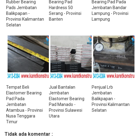
Rubber Bearing
Bearing Pad
Bearing Pad Pada
Pads Jembatan
Hardness 50
Jembatan Bandar
Balikpapan -
Serang - Provinsi
Lampung - Provinsi
Provinsi Kalimantan
Banten
Lampung
Selatan
Tempat Beli
Jual Bantalan
Penjual Lrb
Elastomer Bearing
Jembatan
Jembatan
Pad Pada
Elastomer Bearing
Balikpapan -
Jembatan
Pad Manado -
Provinsi Kalimantan
Atambua - Provinsi
Provinsi Sulawesi
Selatan
Nusa Tenggara
Utara
Timur
Tidak ada komentar :