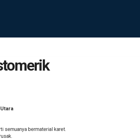
stomerik
 Utara
i semuanya bermaterial karet.
rusak.