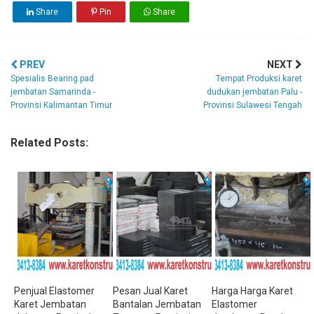
Share
Pin
Share
PREV
NEXT
Spesialis Bearing pad
Tempat Produksi karet
jembatan Samarinda -
dudukan jembatan Palu -
Provinsi Kalimantan Timur
Provinsi Sulawesi Tengah
Related Posts:
Penjual Elastomer
Pesan Jual Karet
Harga Harga Karet
Karet Jembatan
Bantalan Jembatan
Elastomer