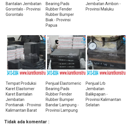
Bantalan Jembatan
Bearing Pads
Jembatan Ambon -
Gorontalo - Provinsi
Rubber Fender
Provinsi Maluku
Gorontalo
Rubber Bumper
Biak - Provinsi
Papua
Tempat Produksi
Penjual Elastomeric
Penjual Lrb
Karet Elastomer
Bearing Pads
Jembatan
Karet Bantalan
Rubber Fender
Balikpapan -
Jembatan
Rubber Bumper
Provinsi Kalimantan
Pontianak - Provinsi
Bandar Lampung -
Selatan
Kalimantan Barat
Provinsi Lampung
Tidak ada komentar :