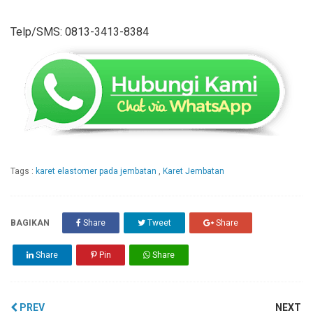
Telp/SMS: 0813-3413-8384
Tags :
karet elastomer pada jembatan
,
Karet Jembatan
BAGIKAN
Share
Tweet
Share
Share
Pin
Share
PREV
NEXT