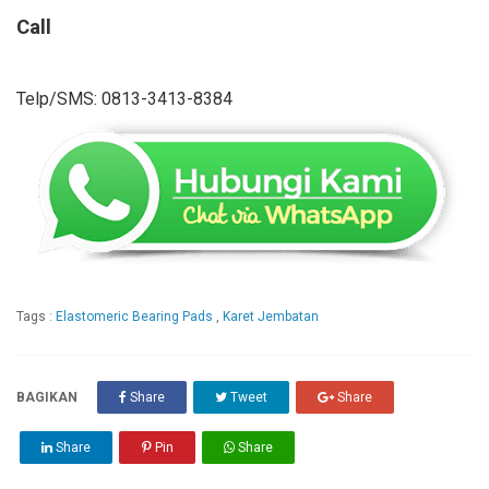
Call
Telp/SMS: 0813-3413-8384
Tags :
Elastomeric Bearing Pads
,
Karet Jembatan
BAGIKAN
Share
Tweet
Share
Share
Pin
Share