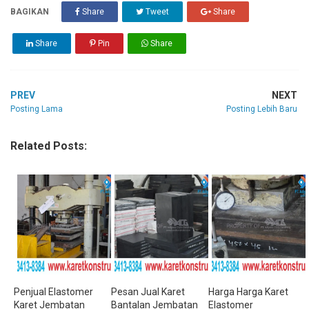
BAGIKAN
Share
Tweet
Share
Share
Pin
Share
PREV
NEXT
Posting Lama
Posting Lebih Baru
Related Posts:
Penjual Elastomer
Pesan Jual Karet
Harga Harga Karet
Karet Jembatan
Bantalan Jembatan
Elastomer