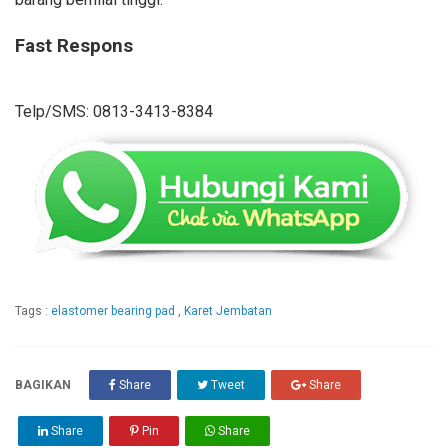
Fast Respons
Telp/SMS: 0813-3413-8384
Tags :
elastomer bearing pad
,
Karet Jembatan
BAGIKAN
Share
Tweet
Share
Share
Pin
Share